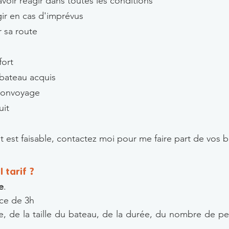
avoir réagir dans toutes les conditions
ir en cas d'imprévus
r sa route
fort
bateau acquis
convoyage
uit
est faisable, contactez moi pour me faire part de vos 
 tarif ?
e
.
nce de 3h
e, de la taille du bateau, de la durée, du nombre de 