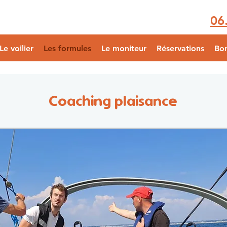
06
Le voilier
Les formules
Le moniteur
Réservations
Bo
Coaching plaisance