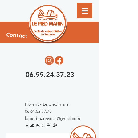
Contact
06.99.24.37.23
Florent - Le pied marin
06.61.52.77.78
lepiedmarinvoile@gmail.com
☀️ 🌊 🐬 ⛵️ 🏝 🏖