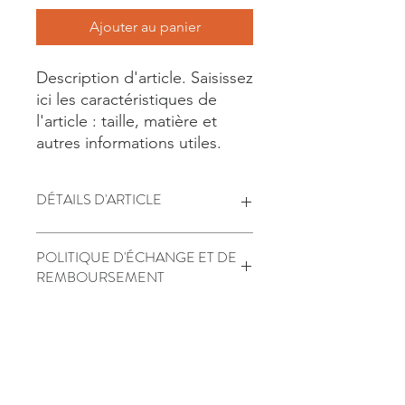
Ajouter au panier
Description d'article. Saisissez 
ici les caractéristiques de 
l'article : taille, matière et 
autres informations utiles.
DÉTAILS D'ARTICLE
Détails d'article. Saisissez ici les
POLITIQUE D'ÉCHANGE ET DE
caractéristiques de l'article : taille,
REMBOURSEMENT
matière et autres détails utiles. Cet
emplacement est idéal pour
Politique d'échange et de
expliquer les avantages de cet article
INFO DE LIVRAISON
remboursement. Informez vos
à vos clients.
visiteurs des conditions d'échange et
de remboursement des articles qu'ils
Condition de livraison. Idéal pour
achètent sur votre site. Énoncez
ajouter davantage de détails sur vos